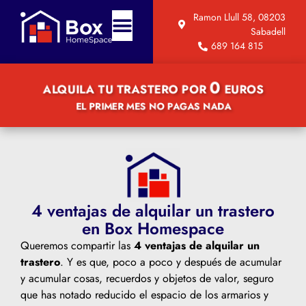
Ramon Llull 58, 08203
Sabadell
689 164 815
0
ALQUILA TU TRASTERO POR
EUROS
EL PRIMER MES NO PAGAS NADA
4 ventajas de alquilar un trastero
en Box Homespace
Queremos compartir las
4 ventajas de alquilar un
trastero
. Y es que, poco a poco y después de acumular
y acumular cosas, recuerdos y objetos de valor, seguro
que has notado reducido el espacio de los armarios y