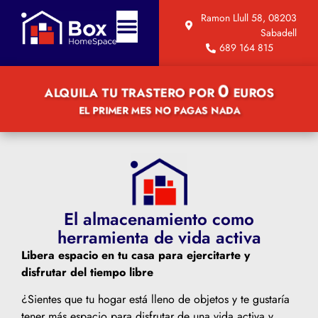
Ramon Llull 58, 08203
Sabadell
689 164 815
0
ALQUILA TU TRASTERO POR
EUROS
EL PRIMER MES NO PAGAS NADA
El almacenamiento como
herramienta de vida activa
Libera espacio en tu casa para ejercitarte y
disfrutar del tiempo libre
¿Sientes que tu hogar está lleno de objetos y te gustaría
tener más espacio para disfrutar de una vida activa y